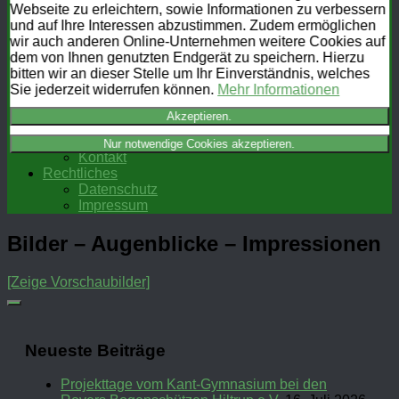
Webseite zu erleichtern, sowie Informationen zu verbessern
Training
und auf Ihre Interessen abzustimmen. Zudem ermöglichen
Termine
wir auch anderen Online-Unternehmen weitere Cookies auf
Meisterschaften
dem von Ihnen genutzten Endgerät zu speichern. Hierzu
Galerie
bitten wir an dieser Stelle um Ihr Einverständnis, welches
Mitgliederbereich
Sie jederzeit widerrufen können.
Mehr Informationen
Downloads & Links
FAQ
Akzeptieren.
Mitgliederbereich
Kontakt
Nur notwendige Cookies akzeptieren.
Kontakt
Rechtliches
Datenschutz
Impressum
Bilder – Augenblicke – Impressionen
[Zeige Vorschaubilder]
Neueste Beiträge
Projekttage vom Kant-Gymnasium bei den