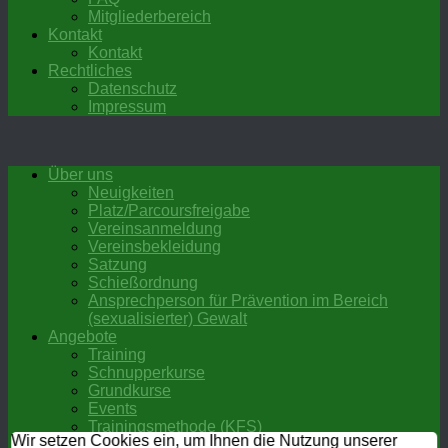
Mitgliederbereich
Kontakt
Kontakt
Rechtliches
Datenschutz
Impressum
Über uns
Neuigkeiten
Platz/Parcoursfreigabe
Vereinsanmeldung
Vereinsbekleidung
Satzung
Schießordnung
Ansprechperson für Prävention im Bereich
(sexualisierter) Gewalt
Angebote
Training
Schnupperkurse
Grundkurse
Events
Trainingsmethode (KFS)
Wir setzen Cookies ein, um Ihnen die Nutzung unserer
Termine