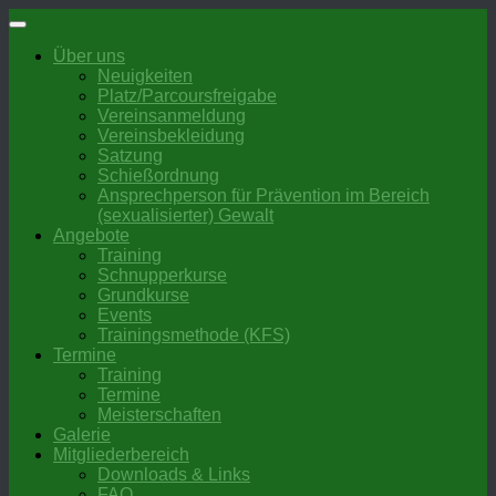
Zum
Inhalt
Über uns
springen
Neuigkeiten
Platz/Parcoursfreigabe
Vereinsanmeldung
Vereinsbekleidung
Satzung
Schießordnung
Ansprechperson für Prävention im Bereich
(sexualisierter) Gewalt
Angebote
Training
Schnupperkurse
Grundkurse
Events
Trainingsmethode (KFS)
Termine
Training
Termine
Meisterschaften
Galerie
Mitgliederbereich
Downloads & Links
FAQ