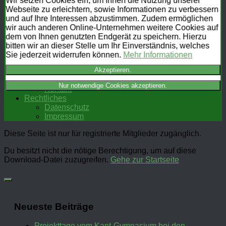
Wir setzen Cookies ein, um Ihnen die Nutzung unserer
Training
Webseite zu erleichtern, sowie Informationen zu verbessern
Termine
und auf Ihre Interessen abzustimmen. Zudem ermöglichen
Meisterschaften
wir auch anderen Online-Unternehmen weitere Cookies auf
Galerie
dem von Ihnen genutzten Endgerät zu speichern. Hierzu
Mitgliederbereich
bitten wir an dieser Stelle um Ihr Einverständnis, welches
Downloads & Links
Sie jederzeit widerrufen können.
Mehr Informationen
FAQ
Akzeptieren.
Mitgliederbereich
Kontakt
Nur notwendige Cookies akzeptieren.
Kontakt
Rechtliches
Datenschutz
Impressum
Diese Seite ist nur für registrierte Mitglieder zugänglich.
Du besitzt nicht die nötige Berechtigung, um auf diese
Download-Datei zuzugreifen.
Gehe zur Startseite
Neueste Beiträge
Projekttage vom Kant-Gymnasium bei den