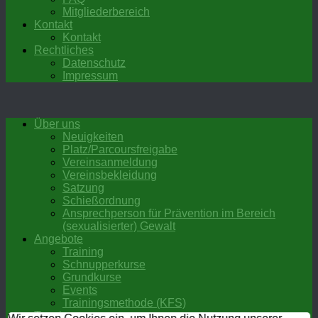
Mitgliederbereich
Kontakt
Kontakt
Rechtliches
Datenschutz
Impressum
Über uns
Neuigkeiten
Platz/Parcoursfreigabe
Vereinsanmeldung
Vereinsbekleidung
Satzung
Schießordnung
Ansprechperson für Prävention im Bereich
(sexualisierter) Gewalt
Angebote
Training
Schnupperkurse
Grundkurse
Events
Trainingsmethode (KFS)
Termine