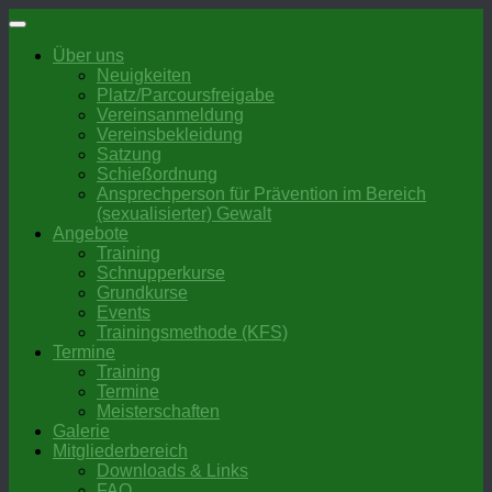
Zum
Inhalt
Über uns
springen
Neuigkeiten
Platz/Parcoursfreigabe
Vereinsanmeldung
Vereinsbekleidung
Satzung
Schießordnung
Ansprechperson für Prävention im Bereich
(sexualisierter) Gewalt
Angebote
Training
Schnupperkurse
Grundkurse
Events
Trainingsmethode (KFS)
Termine
Training
Termine
Meisterschaften
Galerie
Mitgliederbereich
Downloads & Links
FAQ