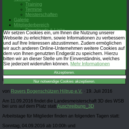
Training
Termine
Meisterschaften
Galerie
Mitgliederbereich
Downloads & Links
Wir setzen Cookies ein, um Ihnen die Nutzung unserer
FAQ
Webseite zu erleichtern, sowie Informationen zu verbessern
Mitgliederbereich
und auf Ihre Interessen abzustimmen. Zudem ermöglichen
Kontakt
wir auch anderen Online-Unternehmen weitere Cookies auf
Kontakt
dem von Ihnen genutzten Endgerät zu speichern. Hierzu
Rechtliches
bitten wir an dieser Stelle um Ihr Einverständnis, welches
Datenschutz
Sie jederzeit widerrufen können.
Mehr Informationen
Impressum
Akzeptieren.
Landesmeisterschaft 3D
Nur notwendige Cookies akzeptieren.
von
Rovers Bogenschützen Hiltrup e.V.
·
19. Juli 2016
Am 11.09.2016 findet die Landesmeisterschaft 3D des WSB
bei uns auf dem Platz statt.
Auschreibung_3D
Arbeitstage für Mitglieder finden an folgenden Tagen statt:
Sonntag, 04.09.2016 ab 10:00h und