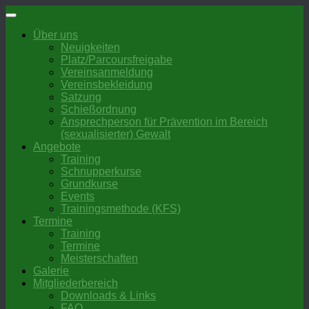
Zum
Inhalt
Über uns
springen
Neuigkeiten
Platz/Parcoursfreigabe
Vereinsanmeldung
Vereinsbekleidung
Satzung
Schießordnung
Ansprechperson für Prävention im Bereich
(sexualisierter) Gewalt
Angebote
Training
Schnupperkurse
Grundkurse
Events
Trainingsmethode (KFS)
Termine
Training
Termine
Meisterschaften
Galerie
Mitgliederbereich
Downloads & Links
FAQ