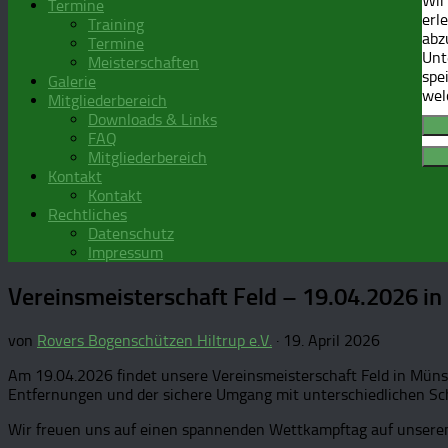
Wir
Termine
erl
Training
abz
Termine
Unt
Meisterschaften
spe
Galerie
wel
Mitgliederbereich
Downloads & Links
FAQ
Mitgliederbereich
Kontakt
Kontakt
Rechtliches
Datenschutz
Impressum
Vereinsmeisterschaft Feld – 19.04.2026 i
von
Rovers Bogenschützen Hiltrup e.V.
·
19. April 2026
Am 19.04.2026 findet unsere Vereinsmeisterschaft Feld in Müns
Entfernungen und der sichere Umgang mit unterschiedlichen Sc
Wir freuen uns auf einen spannenden Wettkampftag auf unserem