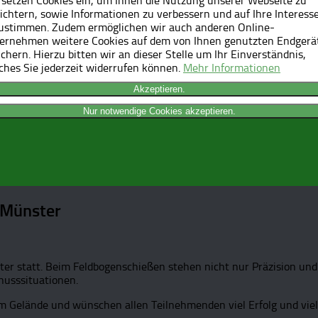
 setzen Cookies ein, um Ihnen die Nutzung unserer Webseite zu
eichtern, sowie Informationen zu verbessern und auf Ihre Interess
ustimmen. Zudem ermöglichen wir auch anderen Online-
ernehmen weitere Cookies auf dem von Ihnen genutzten Endgerä
ichern. Hierzu bitten wir an dieser Stelle um Ihr Einverständnis,
ches Sie jederzeit widerrufen können.
Mehr Informationen
Akzeptieren.
Nur notwendige Cookies akzeptieren.
n Münster
ter statt. Beim Feldbogenschießen stehen nicht nur Präzision un
husssituationen.
 Gelände und wünschen allen Teilnehmenden viel Erfolg und viel