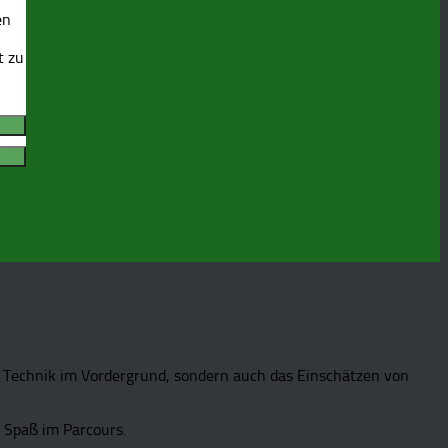
en
t zu
d Technik im Vordergrund, sondern auch das Einschätzen von
 Spaß im Parcours.