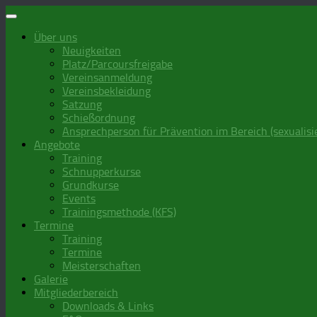
Zum
Inhalt
Über uns
springen
Neuigkeiten
Platz/Parcoursfreigabe
Vereinsanmeldung
Vereinsbekleidung
Satzung
Schießordnung
Ansprechperson für Prävention im Bereich (sexualisi
Angebote
Training
Schnupperkurse
Grundkurse
Events
Trainingsmethode (KFS)
Termine
Training
Termine
Meisterschaften
Galerie
Mitgliederbereich
Downloads & Links