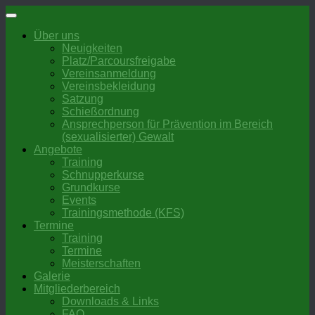
Zum
Inhalt
Über uns
springen
Neuigkeiten
Platz/Parcoursfreigabe
Vereinsanmeldung
Vereinsbekleidung
Satzung
Schießordnung
Ansprechperson für Prävention im Bereich
(sexualisierter) Gewalt
Angebote
Training
Schnupperkurse
Grundkurse
Events
Trainingsmethode (KFS)
Termine
Training
Termine
Meisterschaften
Galerie
Mitgliederbereich
Downloads & Links
FAQ