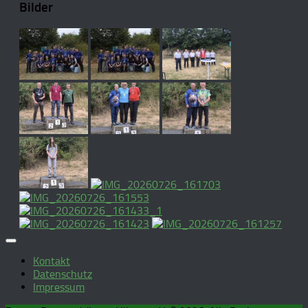
Bilder
Kontakt
Datenschutz
Impressum