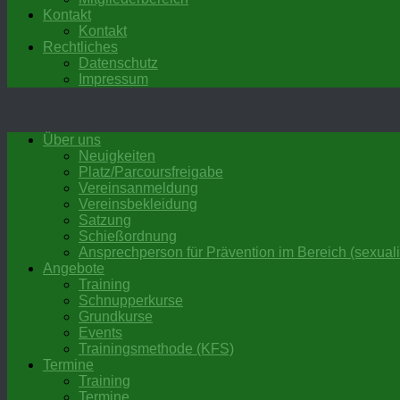
Kontakt
Kontakt
Rechtliches
Datenschutz
Impressum
Über uns
Neuigkeiten
Platz/Parcoursfreigabe
Vereinsanmeldung
Vereinsbekleidung
Satzung
Schießordnung
Ansprechperson für Prävention im Bereich (sexuali
Angebote
Training
Schnupperkurse
Grundkurse
Events
Trainingsmethode (KFS)
Termine
Training
Termine