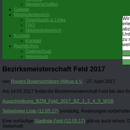
Meisterschaften
Galerie
Mitgliederbereich
Wir
Downloads & Links
erl
FAQ
abz
Mitgliederbereich
Unt
Kontakt
zu 
Kontakt
wel
Rechtliches
Datenschutz
Impressum
Bezirksmeisterschaft Feld 2017
von
Rovers Bogenschützen Hiltrup e.V.
·
27. April 2017
Am 14.05.2017 findet die Bezirksmeisterschaft Feld bei den Rov
Ausschreibung_BZM_Feld_2017_BZ_1_2_4_5_WSB
Teilnehmer Liste (12.05.17)
(vorläufig, Änderungen vorbehalte
Eine vorläufige
Startliste Feld (12.05.17)
gibt es auch schon. D
Vorbehalt!