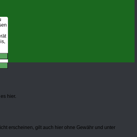
u
ssen
rät
is,
es hier.
cht erscheinen, gilt auch hier ohne Gewähr und unter