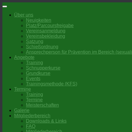
Zum
Inhalt
Über uns
springen
Neuigkeiten
Platz/Parcoursfreigabe
Vereinsanmeldung
Vereinsbekleidung
Satzung
Schießordnung
Ansprechperson für Prävention im Bereich (sexuali
Angebote
Training
Schnupperkurse
Grundkurse
Events
Trainingsmethode (KFS)
Termine
Training
Termine
Meisterschaften
Galerie
Mitgliederbereich
Downloads & Links
FAQ
Mitgliederbereich